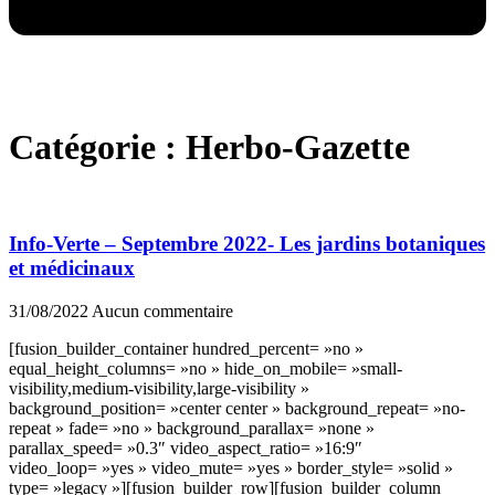
Catégorie : Herbo-Gazette
Info-Verte – Septembre 2022- Les jardins botaniques
et médicinaux
31/08/2022
Aucun commentaire
[fusion_builder_container hundred_percent= »no »
equal_height_columns= »no » hide_on_mobile= »small-
visibility,medium-visibility,large-visibility »
background_position= »center center » background_repeat= »no-
repeat » fade= »no » background_parallax= »none »
parallax_speed= »0.3″ video_aspect_ratio= »16:9″
video_loop= »yes » video_mute= »yes » border_style= »solid »
type= »legacy »][fusion_builder_row][fusion_builder_column