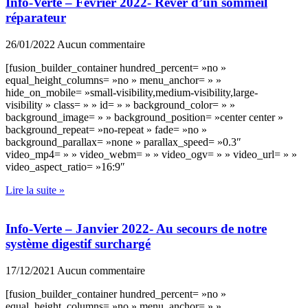
Info-Verte – Février 2022- Rêver d’un sommeil
réparateur
26/01/2022
Aucun commentaire
[fusion_builder_container hundred_percent= »no »
equal_height_columns= »no » menu_anchor= » »
hide_on_mobile= »small-visibility,medium-visibility,large-
visibility » class= » » id= » » background_color= » »
background_image= » » background_position= »center center »
background_repeat= »no-repeat » fade= »no »
background_parallax= »none » parallax_speed= »0.3″
video_mp4= » » video_webm= » » video_ogv= » » video_url= » »
video_aspect_ratio= »16:9″
Lire la suite »
Info-Verte – Janvier 2022- Au secours de notre
système digestif surchargé
17/12/2021
Aucun commentaire
[fusion_builder_container hundred_percent= »no »
equal_height_columns= »no » menu_anchor= » »