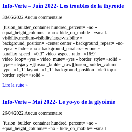
Info-Verte – Juin 2022- Les troubles de la thyroïde
30/05/2022
Aucun commentaire
[fusion_builder_container hundred_percent= »no »
equal_height_columns= »no » hide_on_mobile= »small-
visibility,medium-visibility,large-visibility »
background_position= »center center » background_repeat= »no-
repeat » fade= »no » background_parallax= »none »
parallax_speed= »0.3″ video_aspect_ratio= »16:9″
video_loop= »yes » video_mute= »yes » border_style= »solid »
type= »legacy »][fusion_builder_row][fusion_builder_column
type= »1_1″ layout= »1_1″ background_position= »left top »
border_style= »solid »
Lire la suite »
Info-Verte – Mai 2022- Le yo-yo de la glycémie
26/04/2022
Aucun commentaire
[fusion_builder_container hundred_percent= »no »
equal_height_columns= »no » hide_on_mobile= »small-