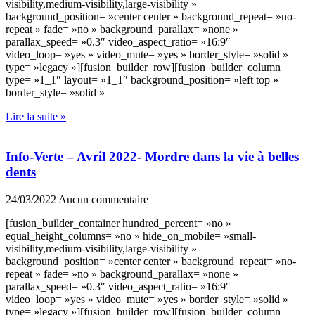
visibility,medium-visibility,large-visibility »
background_position= »center center » background_repeat= »no-
repeat » fade= »no » background_parallax= »none »
parallax_speed= »0.3″ video_aspect_ratio= »16:9″
video_loop= »yes » video_mute= »yes » border_style= »solid »
type= »legacy »][fusion_builder_row][fusion_builder_column
type= »1_1″ layout= »1_1″ background_position= »left top »
border_style= »solid »
Lire la suite »
Info-Verte – Avril 2022- Mordre dans la vie à belles
dents
24/03/2022
Aucun commentaire
[fusion_builder_container hundred_percent= »no »
equal_height_columns= »no » hide_on_mobile= »small-
visibility,medium-visibility,large-visibility »
background_position= »center center » background_repeat= »no-
repeat » fade= »no » background_parallax= »none »
parallax_speed= »0.3″ video_aspect_ratio= »16:9″
video_loop= »yes » video_mute= »yes » border_style= »solid »
type= »legacy »][fusion_builder_row][fusion_builder_column