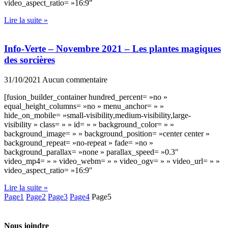
video_aspect_ratio= »16:9″
Lire la suite »
Info-Verte – Novembre 2021 – Les plantes magiques
des sorcières
31/10/2021
Aucun commentaire
[fusion_builder_container hundred_percent= »no »
equal_height_columns= »no » menu_anchor= » »
hide_on_mobile= »small-visibility,medium-visibility,large-
visibility » class= » » id= » » background_color= » »
background_image= » » background_position= »center center »
background_repeat= »no-repeat » fade= »no »
background_parallax= »none » parallax_speed= »0.3″
video_mp4= » » video_webm= » » video_ogv= » » video_url= » »
video_aspect_ratio= »16:9″
Lire la suite »
Page
1
Page
2
Page
3
Page
4
Page
5
Nous joindre