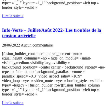
type= »1_1″ layout= »1_1″ background_position= »left top »
border_style= »solid »
Lire la suite »
Info-Verte – Juillet/Août 2022- Les troubles de la
tension artérielle
28/06/2022
Aucun commentaire
[fusion_builder_container hundred_percent= »no »
equal_height_columns= »no » hide_on_mobile= »small-
visibility,medium-visibility,large-visibility »
background_position= »center center » background_repeat= »no-
repeat » fade= »no » background_parallax= »none »
parallax_speed= »0.3″ video_aspect_ratio= »16:9″
video_loop= »yes » video_mute= »yes » border_style= »solid »
type= »legacy »][fusion_builder_row][fusion_builder_column
type= »1_1″ layout= »1_1″ background_position= »left top »
border_style= »solid »
Lire la suite »