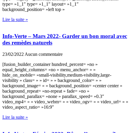
type= »1_1″ type= »1_1″ layout= »1_1″
background_position= »left top »
Lire la suite »
Info-Verte – Mars 2022- Garder un bon moral avec
des remèdes naturels
23/02/2022
Aucun commentaire
[fusion_builder_container hundred_percent= »no »
equal_height_columns= »no » menu_anchor= » »
hide_on_mobile= »small-visibility,medium-visibility,large-
visibility » class= » » id= » » background_color= » »
background_image= » » background_position= »center center »
background_repeat= »no-repeat » fade= »no »
background_parallax= »none » parallax_speed= »0.3″
video_mp4= » » video_webm= » » video_ogv= » » video_url= » »
video_aspect_ratio= »16:9″
Lire la suite »