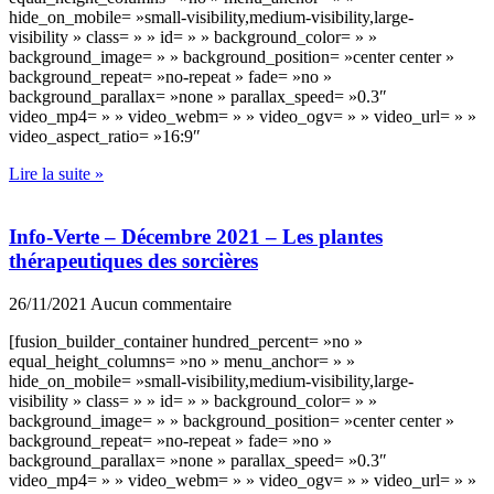
hide_on_mobile= »small-visibility,medium-visibility,large-
visibility » class= » » id= » » background_color= » »
background_image= » » background_position= »center center »
background_repeat= »no-repeat » fade= »no »
background_parallax= »none » parallax_speed= »0.3″
video_mp4= » » video_webm= » » video_ogv= » » video_url= » »
video_aspect_ratio= »16:9″
Lire la suite »
Info-Verte – Décembre 2021 – Les plantes
thérapeutiques des sorcières
26/11/2021
Aucun commentaire
[fusion_builder_container hundred_percent= »no »
equal_height_columns= »no » menu_anchor= » »
hide_on_mobile= »small-visibility,medium-visibility,large-
visibility » class= » » id= » » background_color= » »
background_image= » » background_position= »center center »
background_repeat= »no-repeat » fade= »no »
background_parallax= »none » parallax_speed= »0.3″
video_mp4= » » video_webm= » » video_ogv= » » video_url= » »