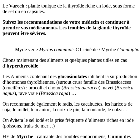
Le
Varech
: plante tonique de la thyroïde riche en iode, sous forme
de sel ou en capsules.
Suivez les recommandations de votre médecin et continuer à
prendre vos médicaments. Les troubles de la glande thyroïde
peuvent être sévères.
Myrte verte
Myrtus communis
CT cinéole / Myrrhe
Commiphor
Citons maintenant des aliments et quelques plantes utiles en cas
d’
hyperthyroïdie
:
Les Aliments contenant des
glucosinolates
inhibent la surproduction
d’hormones thyroïdiennes, (surtout crus) famille des Brassicacées
(crucifères) : brocoli et choux (
Brassica oleracea
), navet (
Brassica
napus
), rave vraie (
Brassica rapa
) …
On recommande également le radis, les cacahuètes, les haricots de
soja, le millet, le manioc, la noix de pin, la moutarde, le colza…
On évitera le sel iodé et la prise fréquente d’aliments riches en iode
(poissons, fruits de mer…)
HE de
Myrrhe
: calmante des troubles endocriniens,
Cumin des