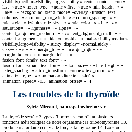
visibility,medium-visibility,large-visibility » center_content= »no »
last= »true » hover_type= »none » first= »true » min_height= » »
link= » » background_blend_mode= »overlay »][fusion_text
columns= » » column_min_width= » » column_spacing= » »
rule_style= »default » rule_size= » » rule_color= » » hue= » »
saturation= » » lightness= » » alpha= » »
content_alignment_medium= » » content_alignment_small= » »
content_alignment= » » hide_on_mobile= »small-visibility,medium-
visibility,large-visibility » sticky_display= »normal,sticky »
class= » » id= » » margin_top= » » margin_right= » »
margin_bottom= » » margin_left= » »
fusion_font_family_text_font= » »
fusion_font_variant_text_font= » » font_size= » » line_height= » »
letter_spacing= » » text_transform= »none » text_color= » »
animation_type= » » animation_direction= »left »
animation_speed= »0.3″ animation_offset= » »]
Les troubles de la thyroïde
Sylvie Mireault, naturopathe-herboriste
La thyroïde secrète 2 types d’hormones contrôlant plusieurs
fonctions métaboliques de notre organisme : la triiodothyronine T3,
produite majoritairement via le foie, et la thyroxine T4. Lorsque la