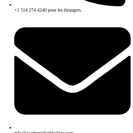
+1 514 274 4240 pour les étrangers.
info@academieherbholiste.com