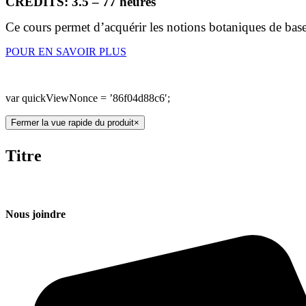
CRÉDITS: 3.5 – 77 heures
Ce cours permet d’acquérir les notions botaniques de base,
POUR EN SAVOIR PLUS
var quickViewNonce = ’86f04d88c6′;
Fermer la vue rapide du produit
×
Titre
Nous joindre