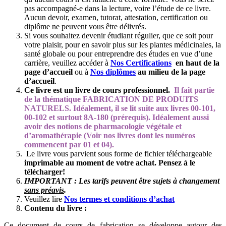
pas accompagné-e dans la lecture, voire l’étude de ce livre.
Aucun devoir, examen, tutorat, attestation, certification ou
diplôme ne peuvent vous être délivrés.
Si vous souhaitez devenir étudiant régulier, que ce soit pour
votre plaisir, pour en savoir plus sur les plantes médicinales, la
santé globale ou pour entreprendre des études en vue d’une
carrière, veuillez accéder à
Nos Certifications
en haut de la
page d’accueil
ou à
Nos diplômes
au milieu
de la page
d’accueil
.
Ce livre est un livre de cours professionnel.
Il fait partie
de la thématique FABRICATION DE PRODUITS
NATURELS. Idéalement, il se lit suite aux livres 00-101,
00-102 et surtout 8A-180 (prérequis). Idéalement aussi
avoir des notions de pharmacologie végétale et
d’aromathérapie (Voir nos livres dont les numéros
commencent par 01 et 04).
Le livre vous parvient sous forme de fichier téléchargeable
imprimable au moment de votre achat. Pensez à le
télécharger!
IMPORTANT : Les tarifs peuvent être sujets à changement
sans préavis
.
Veuillez lire
Nos termes et conditions d’achat
Contenu du livre :
Ce document de cours de fabrication se développe autour des