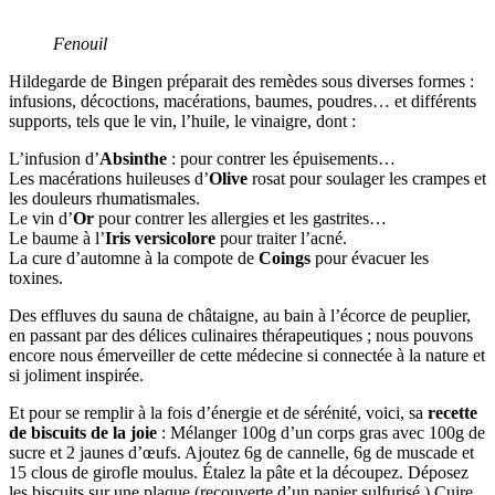
Fenouil
Hildegarde de Bingen préparait des remèdes sous diverses formes :
infusions, décoctions, macérations, baumes, poudres… et différents
supports, tels que le vin, l’huile, le vinaigre, dont :
L’infusion d’
Absinthe
: pour contrer les épuisements…
Les macérations huileuses d’
Olive
rosat pour soulager les crampes et
les douleurs rhumatismales.
Le vin d’
Or
pour contrer les allergies et les gastrites…
Le baume à l’
Iris
versicolore
pour traiter l’acné.
La cure d’automne à la compote de
Coings
pour évacuer les
toxines.
Des effluves du sauna de châtaigne, au bain à l’écorce de peuplier,
en passant par des délices culinaires thérapeutiques ; nous pouvons
encore nous émerveiller de cette médecine si connectée à la nature et
si joliment inspirée.
Et pour se remplir à la fois d’énergie et de sérénité, voici, sa
recette
de biscuits de la joie
: Mélanger 100g d’un corps gras avec 100g de
sucre et 2 jaunes d’œufs. Ajoutez 6g de cannelle, 6g de muscade et
15 clous de girofle moulus. Étalez la pâte et la découpez. Déposez
les biscuits sur une plaque (recouverte d’un papier sulfurisé.) Cuire