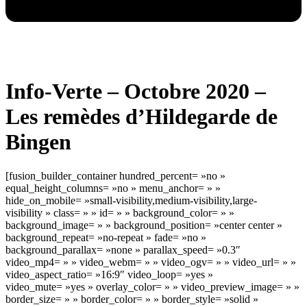
Info-Verte – Octobre 2020 –
Les remèdes d’Hildegarde de
Bingen
[fusion_builder_container hundred_percent= »no »
equal_height_columns= »no » menu_anchor= » »
hide_on_mobile= »small-visibility,medium-visibility,large-
visibility » class= » » id= » » background_color= » »
background_image= » » background_position= »center center »
background_repeat= »no-repeat » fade= »no »
background_parallax= »none » parallax_speed= »0.3″
video_mp4= » » video_webm= » » video_ogv= » » video_url= » »
video_aspect_ratio= »16:9″ video_loop= »yes »
video_mute= »yes » overlay_color= » » video_preview_image= » »
border_size= » » border_color= » » border_style= »solid »