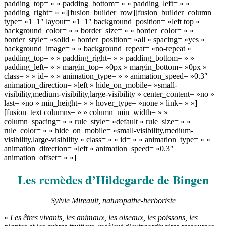
padding_top= » » padding_bottom= » » padding_left= » »
padding_right= » »][fusion_builder_row][fusion_builder_column
type= »1_1″ layout= »1_1″ background_position= »left top »
background_color= » » border_size= » » border_color= » »
border_style= »solid » border_position= »all » spacing= »yes »
background_image= » » background_repeat= »no-repeat »
padding_top= » » padding_right= » » padding_bottom= » »
padding_left= » » margin_top= »0px » margin_bottom= »0px »
class= » » id= » » animation_type= » » animation_speed= »0.3″
animation_direction= »left » hide_on_mobile= »small-
visibility,medium-visibility,large-visibility » center_content= »no »
last= »no » min_height= » » hover_type= »none » link= » »]
[fusion_text columns= » » column_min_width= » »
column_spacing= » » rule_style= »default » rule_size= » »
rule_color= » » hide_on_mobile= »small-visibility,medium-
visibility,large-visibility » class= » » id= » » animation_type= » »
animation_direction= »left » animation_speed= »0.3″
animation_offset= » »]
Les remèdes d’Hildegarde de Bingen
Sylvie Mireault, naturopathe-herboriste
«
Les êtres vivants, les animaux, les oiseaux, les poissons, les