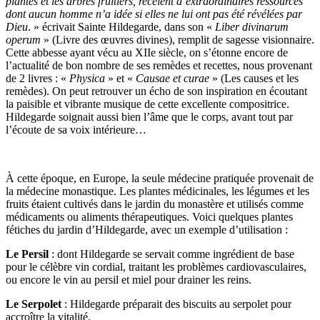
plantes et les arbres fruitiers, recèlent d’extraordinaires ressources
dont aucun homme n’a idée si elles ne lui ont pas été révélées par
Dieu
. » écrivait Sainte Hildegarde, dans son «
Liber divinarum
operum
» (Livre des œuvres divines), remplit de sagesse visionnaire.
Cette abbesse ayant vécu au XIIe siècle, on s’étonne encore de
l’actualité de bon nombre de ses remèdes et recettes, nous provenant
de 2 livres : «
Physica
» et «
Causae et curae
» (Les causes et les
remèdes). On peut retrouver un écho de son inspiration en écoutant
la paisible et vibrante musique de cette excellente compositrice.
Hildegarde soignait aussi bien l’âme que le corps, avant tout par
l’écoute de sa voix intérieure…
À cette époque, en Europe, la seule médecine pratiquée provenait de
la médecine monastique. Les plantes médicinales, les légumes et les
fruits étaient cultivés dans le jardin du monastère et utilisés comme
médicaments ou aliments thérapeutiques. Voici quelques plantes
fétiches du jardin d’Hildegarde, avec un exemple d’utilisation :
Le Persil
: dont Hildegarde se servait comme ingrédient de base
pour le célèbre vin cordial, traitant les problèmes cardiovasculaires,
ou encore le vin au persil et miel pour drainer les reins.
Le Serpolet
: Hildegarde préparait des biscuits au serpolet pour
accroître la vitalité.